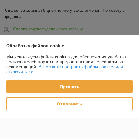
Сделал заказ,ждал 5 дней,по итогу заказ отменён! Не советую 
продавца
Сделка подтверждена через корзину
Показать все отзывы
Обработка файлов cookie
Мы используем файлы cookies для обеспечения удобства
пользователей портала и предоставления персональных
О нас
рекомендаций.
Вы можете настроить файлы cookies или
отключить их.
Контакты
Принять
Доставка и оплата
Отклонить
График работы
Полная версия сайта
Политика обработки cookies