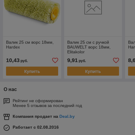
Валик 25 см ворс 18мм,
Валик 25 см с ручкой
Вал
Hardex
BAUWELT ворс 18мм,
Har
Elitakolor
10,43
9,91
8,
руб.
руб.
Купить
Купить
О нас
Рейтинг не сформирован
Менее 5 отзывов за последний год
Компания продает на
Deal.by
Работает с 02.08.2016