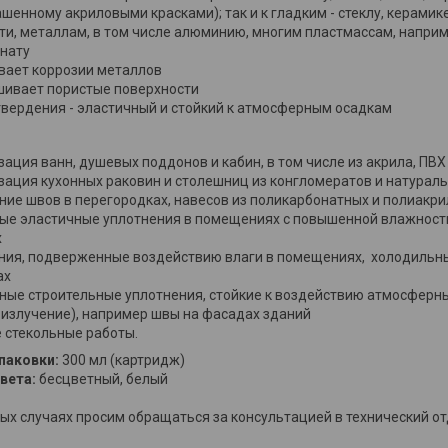
шенному акриловыми красками); так и к гладким - стеклу, керамик
ти, металлам, в том числе алюминию, многим пластмассам, наприме
нату
вает коррозии металлов
шивает пористые поверхности
твердения - эластичный и стойкий к атмосферным осадкам
ация ванн, душевых поддонов и кабин, в том числе из акрила, ПВХ
зация кухонных раковин и столешниц из конгломератов и натурал
ние швов в перегородках, навесов из поликарбонатных и полиакри
ые эластичные уплотнения в помещениях с повышенной влажностью
х
ния, подверженные воздействию влаги в помещениях, холодильн
ах
ные строительные уплотнения, стойкие к воздействию атмосферн
-излучение), например швы на фасадах зданий
 стекольные работы.
паковки:
300 мл (картридж)
вета:
бесцветный, белый
ых случаях просим обращаться за консультацией в технический о