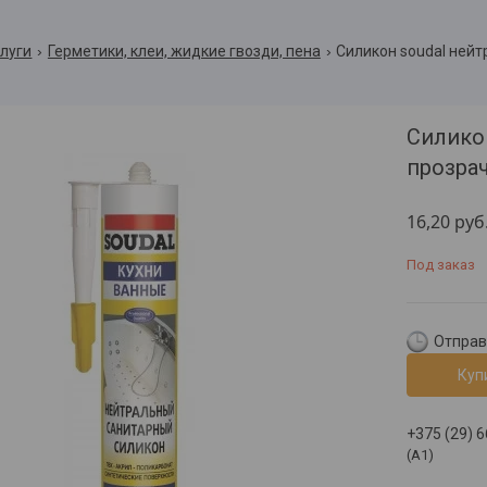
слуги
Герметики, клеи, жидкие гвозди, пена
Силикон soudal ней
Силико
прозра
16,20
руб
Под заказ
Отправк
Куп
+375 (29) 
(A1)