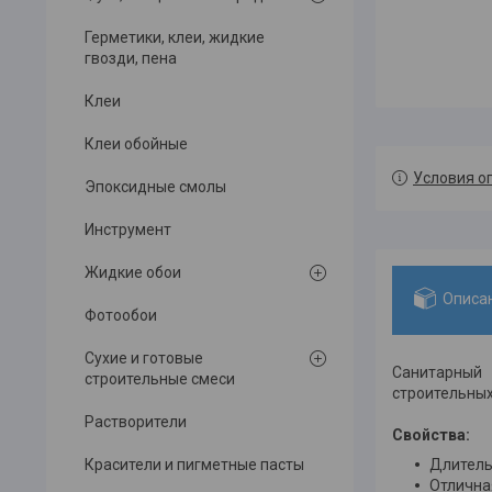
Герметики, клеи, жидкие
гвозди, пена
Клеи
Клеи обойные
Условия о
Эпоксидные смолы
Инструмент
Жидкие обои
Описа
Фотообои
Сухие и готовые
Санитарный
строительные смеси
строительных
Растворители
Свойства:
Длитель
Красители и пигметные пасты
Отличная