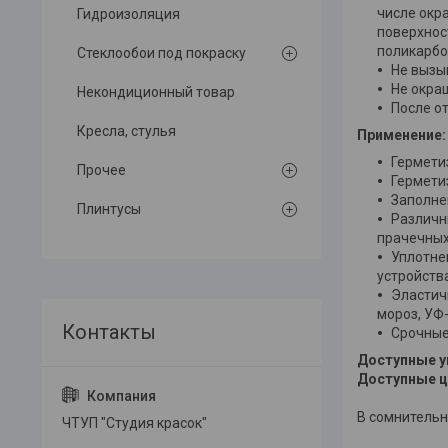
числе окра
Гидроизоляция
поверхнос
поликарбо
Стеклообои под покраску
Не вызы
Не окра
Некондиционный товар
После о
Кресла, стулья
Применение:
Герметиз
Прочее
Гермети
Заполне
Плинтусы
Различн
прачечны
Уплотне
устройств
Эластич
мороз, УФ
Срочные
Доступные у
Доступные ц
В сомнительн
ЧТУП "Студия красок"