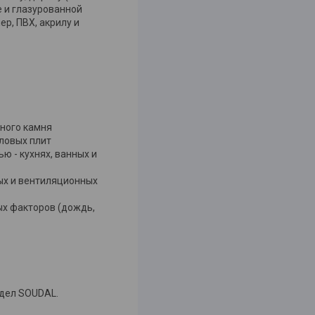
е и глазурованной
р, ПВХ, акрилу и
ьного камня
ловых плит
 - кухнях, ванных и
ых и вентиляционных
ых факторов (дождь,
тдел SOUDAL.