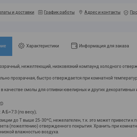
платы и доставки
График работы
Адрес и контакты
Про
ние
Характеристики
Информация для заказа
озрачный, нежелтеющий, низковязкий компаунд холодного отвер
льно прозрачная, быстро отверждается при комнатной температур
 в качестве смолы для отливки ювелирных и других декоративных 
2D
А:Б=7:3 (по весу);
зиции до Т выше 25-30ºС, нежелателен, т.к. это может привести к
ета (пожелтению) отвержденного покрытия. Хранить при комнатн
низкой влажностью воздуха.