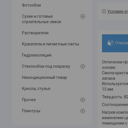
Фотообои
Условия о
Сухие и готовые
строительные смеси
Растворители
Описа
Красители и пигметные пасты
Гидроизоляция
Оптически пр
Стеклообои под покраску
основе.
Смола криста
Некондиционный товар
запаха.
Используется
Кресла, стулья
15 мм.
Твёрдость: 8
Прочее
Соотношение: 
Плинтусы
Нагрев компо
изменению цв
помещении с 