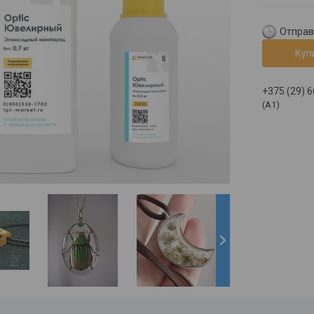
Отправк
Куп
+375 (29) 
(A1)