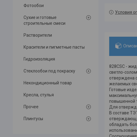
Фотообои
Условия о
Сухие и готовые
строительные смеси
Растворители
Описа
Красители и пигметные пасты
Гидроизоляция
828CSC - жид
Стеклообои под покраску
светло-солом
отверждена с
Некондиционный товар
желаемых св
Готовые изде
Кресла, стулья
максимальную
повышенной т
Прочее
Для отвержде
В составе ТЭ
Плинтусы
отверждающая
обладать бол
использован
Соотношение 