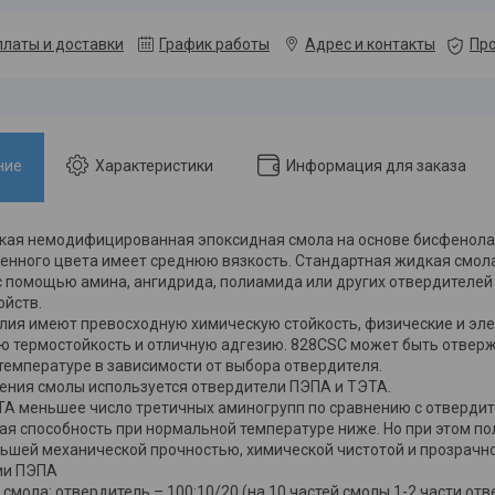
платы и доставки
График работы
Адрес и контакты
Про
ние
Характеристики
Информация для заказа
кая немодифицированная эпоксидная смола на основе бисфенола
енного цвета имеет среднюю вязкость. Стандартная жидкая смола
 помощью амина, ангидрида, полиамида или других отвердителей 
ойств.
лия имеют превосходную химическую стойкость, физические и эле
 термостойкость и отличную адгезию. 828CSC может быть отверж
емпературе в зависимости от выбора отвердителя.
ния смолы используется отвердители ПЭПА и ТЭТА.
ТА меньшее число третичных аминогрупп по сравнению с отвердите
 способность при нормальной температуре ниже. Но при этом по
ьшей механической прочностью, химической чистотой и прозрачно
ии ПЭПА
смола: отвердитель – 100:10/20 (на 10 частей смолы 1-2 части от