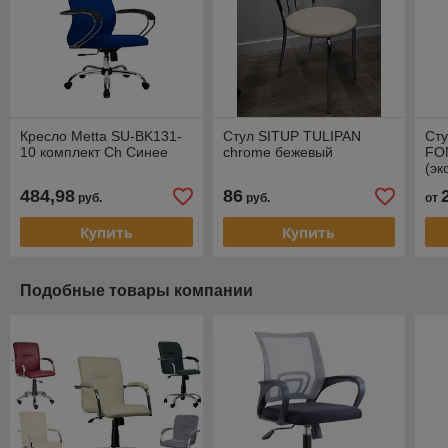
Кресло Metta SU-BK131-
Стул SITUP TULIPAN
Сту
10 комплект Ch Синее
chrome бежевый
FO
(эк
484,98
86
руб.
руб.
от
Купить
Купить
Подобные товары компании