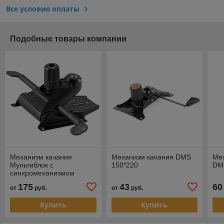
Все условия оплаты
Подобные товары компании
Механизм качания
Механизм качания DMS
Ме
Мультиблок с
150*220
DM
синхромеханизмом
19,5х19,5
175
43
60
от
руб.
от
руб.
Купить
Купить