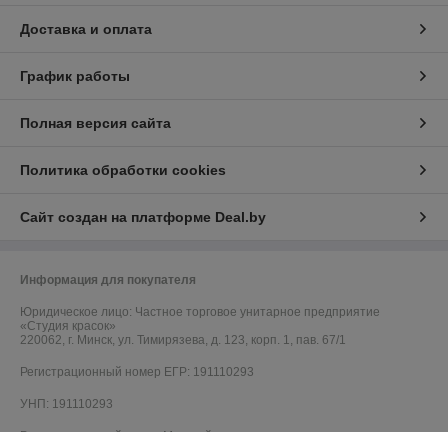
Доставка и оплата
График работы
Полная версия сайта
Политика обработки cookies
Сайт создан на платформе Deal.by
Информация для покупателя
Юридическое лицо:
Частное торговое унитарное предприятие
«Студия красок»
220062, г. Минск, ул. Тимирязева, д. 123, корп. 1, пав. 67/1
Регистрационный номер ЕГР: 191110293
УНП: 191110293
Регистрационный орган: Минский горисполком