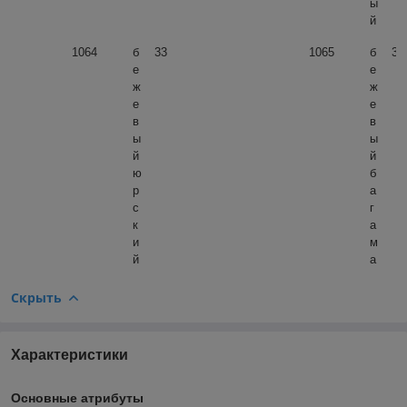
ы
й
1064
б
33
1065
б
34
е
е
ж
ж
е
е
в
в
ы
ы
й
й
ю
б
р
а
с
г
к
а
и
м
й
а
Скрыть
Характеристики
Основные атрибуты