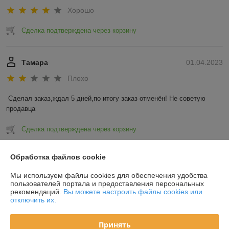
Хорошо
Сделка подтверждена через корзину
Тамара
01.04.2023
Плохо
Сделал заказ,ждал 5 дней,по итогу заказ отменён! Не советую 
продавца
Сделка подтверждена через корзину
Показать все отзывы
Обработка файлов cookie
Мы используем файлы cookies для обеспечения удобства
пользователей портала и предоставления персональных
О нас
рекомендаций.
Вы можете настроить файлы cookies или
отключить их.
Контакты
Принять