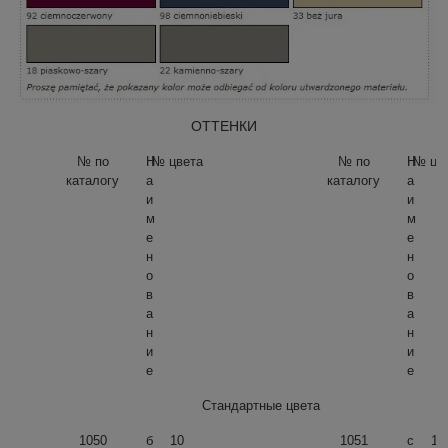
ОТТЕНКИ
№ по
Н
№ цвета
№ по
Н
№ цв
каталогу
а
каталогу
а
и
и
м
м
е
е
н
н
о
о
в
в
а
а
н
н
и
и
е
е
Стандартные цвета
1050
б
10
1051
с
16