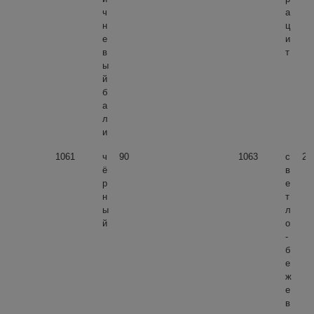
ч
а
н
ц
е
и
в
т
ы
й
б
а
л
и
1061
ч
90
1063
с
29
ё
в
р
е
н
т
ы
л
й
о
-
б
е
ж
е
в