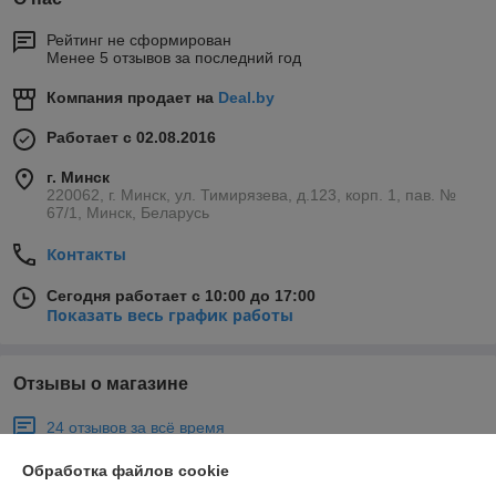
Рейтинг не сформирован
Менее 5 отзывов за последний год
Компания продает на
Deal.by
Работает с 02.08.2016
г. Минск
220062, г. Минск, ул. Тимирязева, д.123, корп. 1, пав. №
67/1, Минск, Беларусь
Контакты
Сегодня работает с 10:00 до 17:00
Показать весь график работы
Отзывы о магазине
24 отзывов за всё время
Обработка файлов cookie
Владимир
27.03.2024