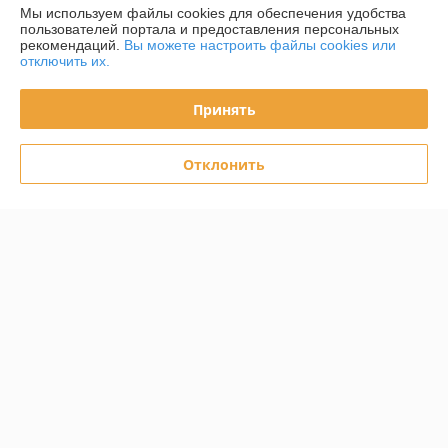
Хорошо
Мы используем файлы cookies для обеспечения удобства
пользователей портала и предоставления персональных
рекомендаций.
Вы можете настроить файлы cookies или
Сделка подтверждена через корзину
отключить их.
Принять
Тамара
01.04.2023
Плохо
Отклонить
Сделал заказ,ждал 5 дней,по итогу заказ отменён! Не советую 
продавца
Сделка подтверждена через корзину
Показать все отзывы
О нас
Контакты