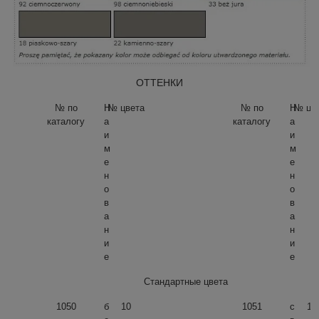
ОТТЕНКИ
№ по
Н
№ цвета
№ по
Н
№ цв
каталогу
а
каталогу
а
и
и
м
м
е
е
н
н
о
о
в
в
а
а
н
н
и
и
е
е
Стандартные цвета
1050
б
10
1051
с
16