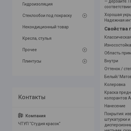
— дерзайте. 
Гидроизоляция
соответствии
Хорошая укры
Стеклообои под покраску
Надежная инт
Некондиционный товар
Свойства 
Классическая
Кресла, стулья
Износостойк
Прочее
Область при
Bнутри
Плинтусы
Оттенок / ст
Белый/ Мато
Колеровка
Краска предн
колорантов Alp
Нанесение
Покрытия: из
штукатурки и
ЧТУП "Студия красок"
дисперсионны
чистыми, сух