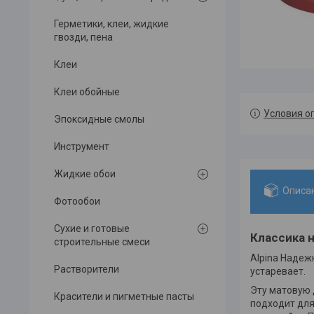
Герметики, клеи, жидкие
гвозди, пена
Клеи
Клеи обойные
Условия о
Эпоксидные смолы
Инструмент
Жидкие обои
Описа
Фотообои
Сухие и готовые
Классика 
строительные смеси
Alpina Надеж
Растворители
устаревает.
Эту матовую 
Красители и пигметные пасты
подходит для