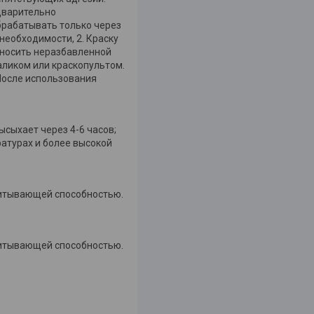
дварительно
брабатывать только через
необходимости, 2. Краску
наносить неразбавленной
валиком или краскопультом.
 После использования
ысыхает через 4-6 часов;
ратурах и более высокой
впитывающей способностью.
впитывающей способностью.