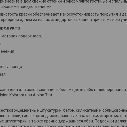
Привнесите в дом свежие оттенки и оформляйте гостиные и спальн
 с Вашими предпочтениями.
вистость краски обеспечивает износоустойчивость покрытия и дел
ерьерная одним из наших стандартов, сохраняя при этом свою ун
продукта
 матовая поверхность
ая
менения
епень глянца
вая
азначена для использования в белом цвете либо подколерованая
ina Kolorant или Alpina Tint.
вестково-цементные штукатурки, бетон, силикатный и облицовочны
 шпатлевки, гипсокартон, дисперсионные шпатлевки, старые матов
е штукатурки, а также прочно держащиеся обои. Подложки долж
ими, обладать несущей способностью и не содержать веществ, пр