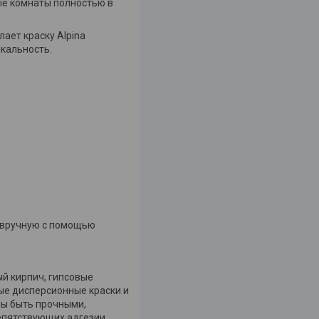
ые комнаты полностью в
ает краску Alpina
икальность.
 вручную с помощью
й кирпич, гипсовые
ые дисперсионные краски и
ны быть прочными,
епятствующих адгезии.