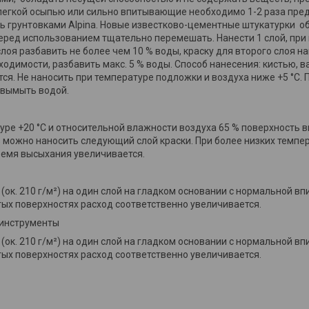
легкой осыпью или сильно впитывающие необходимо 1-2 раза пре
ь грунтовками Alpina. Новые известково-цементные штукатурки о
Перед использованием тщательно перемешать. Нанести 1 слой, при 
слоя разбавить не более чем 10 % воды, краску для второго слоя 
бходимости, разбавить макс. 5 % воды. Способ нанесения: кистью, 
тся. Не наносить при температуре подложки и воздуха ниже +5 °C.
 вымыть водой.
уре +20 °C и относительной влажности воздуха 65 % поверхность в
в можно наносить следующий слой краски. При более низких темпе
емя высыхания увеличивается.
² (ок. 210 г/м²) на один слой на гладком основании с нормальной 
ых поверхностях расход соответственно увеличивается.
инструменты
² (ок. 210 г/м²) на один слой на гладком основании с нормальной 
ых поверхностях расход соответственно увеличивается.