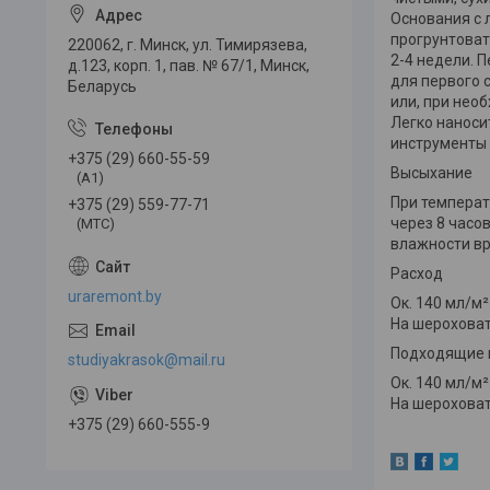
Основания с 
прогрунтоват
220062, г. Минск, ул. Тимирязева,
2-4 недели. 
д.123, корп. 1, пав. № 67/1, Минск,
для первого 
Беларусь
или, при нео
Легко наноси
инструменты
+375 (29) 660-55-59
Высыхание
(A1)
При температ
+375 (29) 559-77-71
через 8 часо
(МТС)
влажности вр
Расход
uraremont.by
Ок. 140 мл/м
На шероховат
Подходящие 
studiyakrasok@mail.ru
Ок. 140 мл/м
На шероховат
+375 (29) 660-555-9