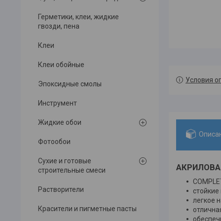
Герметики, клеи, жидкие
гвозди, пена
Клеи
Клеи обойные
Условия о
Эпоксидные смолы
Инструмент
Жидкие обои
Описа
Фотообои
Сухие и готовые
АКРИЛОВА
строительные смеси
COMPLE
Растворители
стойкие
легкое 
Красители и пигметные пасты
отлична
обеспеч