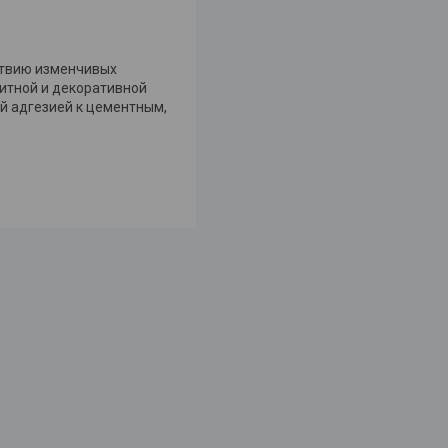
йствию изменчивых
итной и декоративной
й адгезией к цементным,