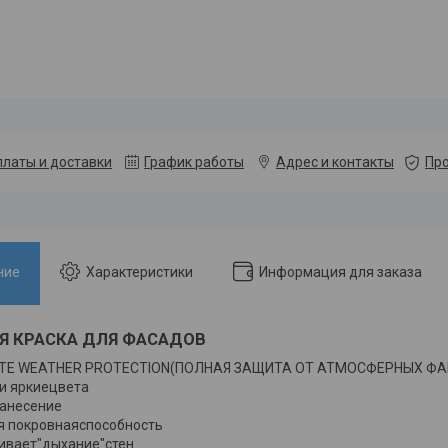
платы и доставки
График работы
Адрес и контакты
Про
ние
Характеристики
Информация для заказа
Я КРАСКА ДЛЯ ФАСАДОВ
TE WEATHER PROTECTION(ПОЛНАЯ ЗАЩИТА ОТ АТМОСФЕРНЫХ Ф
 и яркиецвета
нанесение
я покровнаяспособность
ивает"дыхание"стен