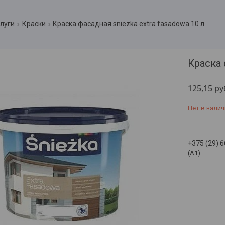
слуги
Краски
Краска фасадная sniezka extra fasadowa 10 л
Краска 
125,15
ру
Нет в налич
+375 (29) 
(A1)