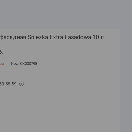
фасадная Sniezka Extra Fasadowa 10 л
б.
ии
Код:
СК000798
660-55-59