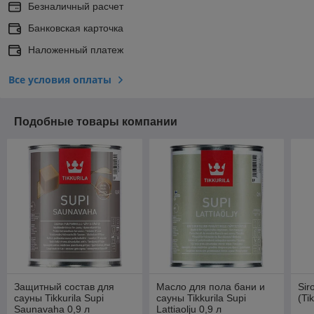
Безналичный расчет
Банковская карточка
Наложенный платеж
Все условия оплаты
Подобные товары компании
Защитный состав для
Масло для пола бани и
Sir
сауны Tikkurila Supi
сауны Tikkurila Supi
(Ti
Saunavaha 0,9 л
Lattiaolju 0,9 л