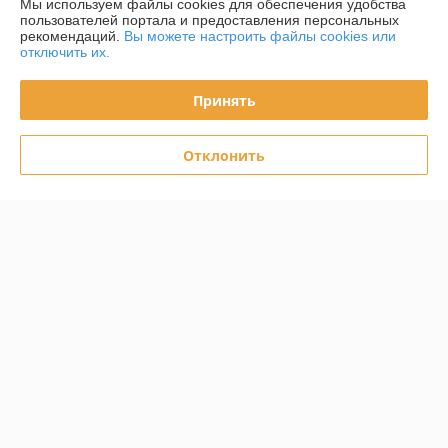
Мы используем файлы cookies для обеспечения удобства
пользователей портала и предоставления персональных
О нас
рекомендаций.
Вы можете настроить файлы cookies или
отключить их.
Контакты
Принять
Доставка и оплата
Отклонить
График работы
Полная версия сайта
Политика обработки cookies
Сайт создан на платформе Deal.by
Информация для покупателя
Юридическое лицо:
Частное торговое унитарное предприятие
«Студия красок»
220062, г. Минск, ул. Тимирязева, д. 123, корп. 1, пав. 67/1