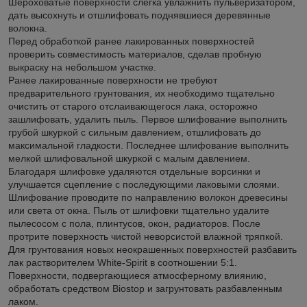
Шероховатые поверхности слегка увлажнить пульверизатором,
дать высохнуть и отшлифовать поднявшиеся деревянные
волокна.
Перед обработкой ранее лакированных поверхностей
проверить совместимость материалов, сделав пробную
выкраску на небольшом участке.
Ранее лакированные поверхности не требуют
предварительного грунтования, их необходимо тщательно
очистить от старого отслаивающегося лака, осторожно
зашлифовать, удалить пыль. Первое шлифование выполнить
грубой шкуркой с сильным давлением, отшлифовать до
максимальной гладкости. Последнее шлифование выполнить
мелкой шлифовальной шкуркой с малым давлением.
Благодаря шлифовке удаляются отдельные ворсинки и
улучшается сцепление с последующими лаковыми слоями.
Шлифование проводите по направлению волокон древесины
или света от окна. Пыль от шлифовки тщательно удалите
пылесосом с пола, плинтусов, окон, радиаторов. После
протрите поверхность чистой неворсистой влажной тряпкой.
Для грунтования новых неокрашенных поверхностей разбавить
лак растворителем White-Spirit в соотношении 5:1.
Поверхности, подвергающиеся атмосферному влиянию,
обработать средством Biostop и загрунтовать разбавленным
лаком.