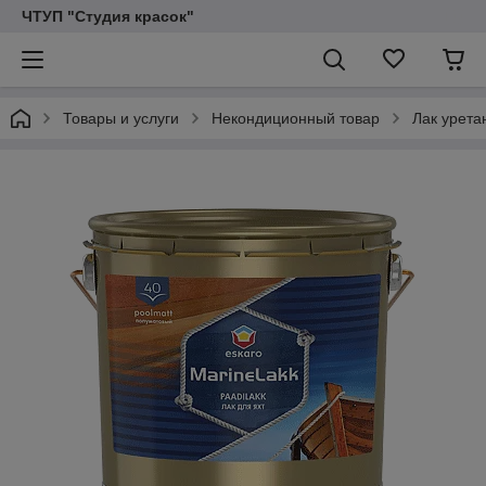
ЧТУП "Студия красок"
Товары и услуги
Некондиционный товар
Лак урета