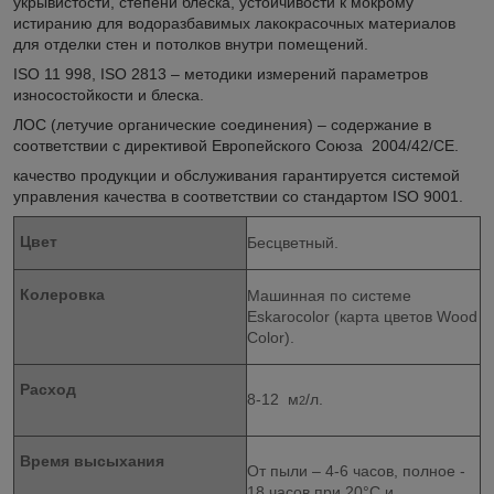
укрывистости, степени блеска, устойчивости к мокрому
истиранию для водоразбавимых лакокрасочных материалов
для отделки стен и потолков внутри помещений.
ISO 11 998, ISO 2813 – методики измерений параметров
износостойкости и блеска.
ЛОС (летучие органические соединения) – содержание в
соответствии с директивой Европейского Союза 2004/42/CE.
качество продукции и обслуживания гарантируется системой
управления качества в соответствии со стандартом ISO 9001.
Цвет
Бесцветный.
Колеровка
Машинная по системе
Eskarocolor (карта цветов Wood
Color).
Расход
8-12 м
/л.
2
Время высыхания
От пыли – 4-6 часов, полное -
18 часов при 20°C и