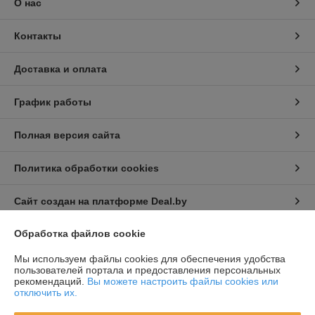
О нас
Контакты
Доставка и оплата
График работы
Полная версия сайта
Политика обработки cookies
Сайт создан на платформе Deal.by
Обработка файлов cookie
Информация для покупателя
Мы используем файлы cookies для обеспечения удобства
Юридическое лицо:
Частное торговое унитарное предприятие
пользователей портала и предоставления персональных
«Студия красок»
рекомендаций.
Вы можете настроить файлы cookies или
220062, г. Минск, ул. Тимирязева, д. 123, корп. 1, пав. 67/1
отключить их.
Регистрационный номер ЕГР: 191110293