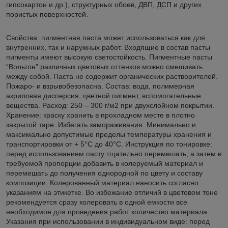
гипсокартон и др.), структурных обоев, ДВП, ДСП и других
пористых поверхностей.
Свойства: пигментная паста может использоваться как для
внутренних, так и наружных работ. Входящие в состав пасты
пигменты имеют высокую светостойкость. Пигментные пасты
“Вольтон” различных цветовых оттенков можно смешивать
между собой. Паста не содержит органических растворителей.
Пожаро- и взрывобезопасна. Состав: вода, полимерная
акриловая дисперсия, цветной пигмент, вспомогательные
вещества. Расход: 250 – 300 г/м2 при двухслойном покрытии.
Хранение: краску хранить в прохладном месте в плотно
закрытой таре. Избегать замораживания. Минимально и
максимально допустимые пределы температуры хранения и
транспортировки от + 5°C до 40°C. Инструкция по тонировке:
перед использованием пасту тщательно перемешать, а затем в
требуемой пропорции добавить в колеруемый материал и
перемешать до получения однородной по цвету и составу
композиции. Колерованный материал наносить согласно
указаниям на этикетке. Во избежание отличий в цветовом тоне
рекомендуется сразу колеровать в одной емкости все
необходимое для проведения работ количество материала.
Указания при использовании в индивидуальном виде: перед