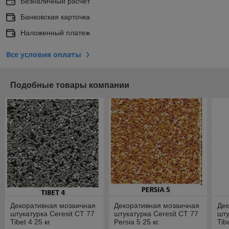
Безналичный расчет
Банковская карточка
Наложенный платеж
Все условия оплаты
Подобные товары компании
Декоративная мозаичная
Декоративная мозаичная
Де
штукатурка Ceresit CT 77
штукатурка Ceresit CT 77
шту
Tibet 4 25 кг.
Persia 5 25 кг.
Tib