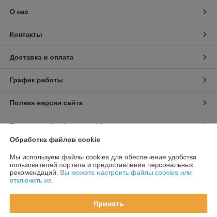
О нас
Контакты
Доставка и оплата
График работы
Полная версия сайта
Политика обработки cookies
Обработка файлов cookie
Сайт создан на платформе Deal.by
Мы используем файлы cookies для обеспечения удобства
пользователей портала и предоставления персональных
рекомендаций.
Вы можете настроить файлы cookies или
Информация для покупателя
отключить их.
Юридическое лицо:
Частное торговое унитарное предприятие
«Студия красок»
Принять
220062, г. Минск, ул. Тимирязева, д. 123, корп. 1, пав. 67/1