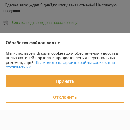
Сделал заказ,ждал 5 дней,по итогу заказ отменён! Не советую 
продавца
Сделка подтверждена через корзину
Показать все отзывы
Обработка файлов cookie
Мы используем файлы cookies для обеспечения удобства
О нас
пользователей портала и предоставления персональных
рекомендаций.
Вы можете настроить файлы cookies или
отключить их.
Контакты
Принять
Доставка и оплата
Отклонить
График работы
Полная версия сайта
Политика обработки cookies