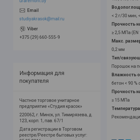
uraremont.by
Водопоглощ
< 2 г/30 мин, 
studiyakrasok@mail.ru
Прочность н
≥ 2,5 МПа (EN
+375 (29) 660-555-9
Макс. разме
0,2 мм
Тип/связую
Порошок на 
Информация для
Влажность о
покупателя
бетон < 90 % 
Прочность н
≥ 15 МПа
Частное торговое унитарное
предприятие «Студия красок»
Температура
220062, г. Минск, ул. Тимирязева, д.
Рекомендации
123, корп. 1, пав. 67/1
Дата регистрации в Торговом
реестре/Реестре бытовых услуг: