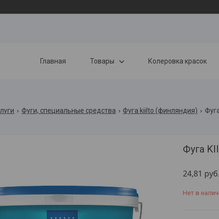
Главная
Товары
Колеровка красок
слуги
Фуги, специальные средства
Фуга kiilto (финляндия)
Фуга
Фуга KI
24,81
руб
Нет в налич