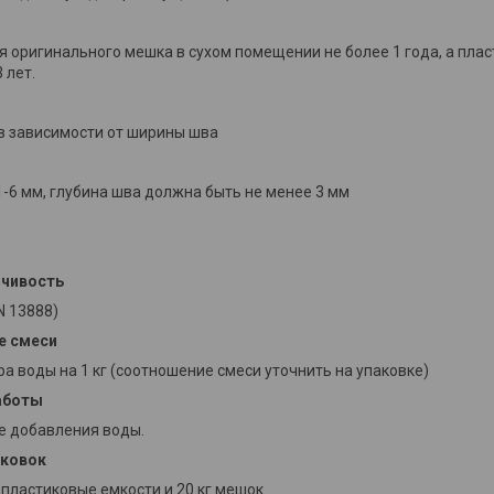
я оригинального мешка в сухом помещении не более 1 года, а плас
3 лет.
² в зависимости от ширины шва
-6 мм, глубина шва должна быть не менее 3 мм
йчивость
N 13888)
е смеси
тра воды на 1 кг (соотношение смеси уточнить на упаковке)
аботы
ле добавления воды.
аковок
 кг пластиковые емкости и 20 кг мешок