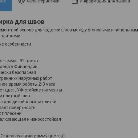
ние
Характеристики
Информация для заказа
атирка для швов
ементной основе для заделки швов между стеновыми и напольны
 плитками.
ые особенности
я гамма - 32 цвета
дена в Финляндии
чески безопасная
тренних/ наружных работ
ное время работы 2-3 часа
ет цвет, УФ-стойкие пигменты
 и плотный шов
а для дизайнерской плитки
пает поверхность
от плесени
алкивающая и износостойкая
м. Отдельную диаграмму цветов)