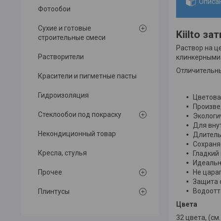
Описа
Фотообои
Сухие и готовые
Kiilto з
строительные смеси
Раствор на ц
Растворители
клинкерными
Отличительн
Красители и пигметные пасты
Гидроизоляция
Цветова
Произве
Стеклообои под покраску
Экологи
Для вну
Некондиционный товар
Длитель
Сохраня
Кресла, стулья
Гладкий
Идеальн
Не цара
Прочее
Защита 
Водоотт
Плинтусы
Цвета
32 цвета, (с