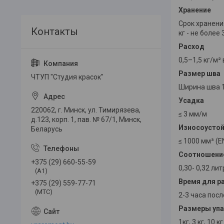
Хранение
Срок хранени
кг - не более 
Расход
0,5–1,5 кг/м
Размер шва
ЧТУП "Студия красок"
Ширина шва 1
Усадка
220062, г. Минск, ул. Тимирязева,
≤ 3 мм/м
д.123, корп. 1, пав. № 67/1, Минск,
Износоусто
Беларусь
≤ 1000 мм³ (E
Соотношени
+375 (29) 660-55-59
0,30- 0,32 ли
(A1)
Время для р
+375 (29) 559-77-71
(МТС)
2-3 часа пос
Размеры уп
1кг, 3 кг, 10