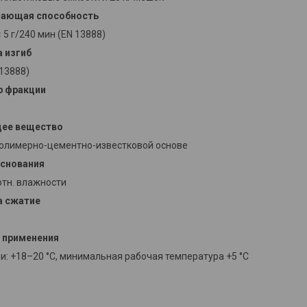
ающая способность
< 5 г/240 мин (EN 13888)
а изгиб
 13888)
р фракции
щее вещество
полимерно-цементно-известковой основе
снования
отн. влажности
а сжатие
 применения
: +18–20 °C, минимальная рабочая температура +5 °C