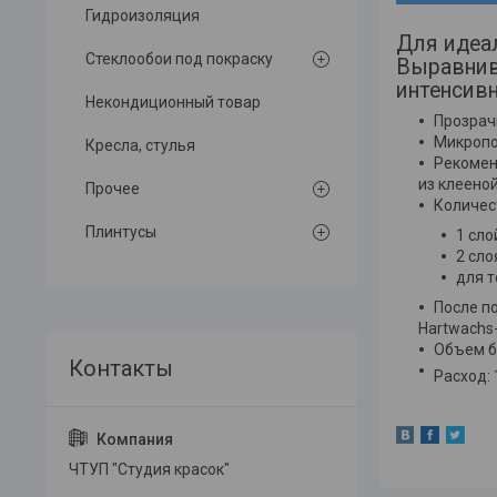
Гидроизоляция
Для идеа
Стеклообои под покраску
Выравнив
интенсивн
Некондиционный товар
Прозрач
Микропо
Кресла, стулья
Рекомен
из клеено
Прочее
Количес
Плинтусы
1 сло
2 сло
для т
После п
Hartwachs
Объем ба
Расход: 
ЧТУП "Студия красок"