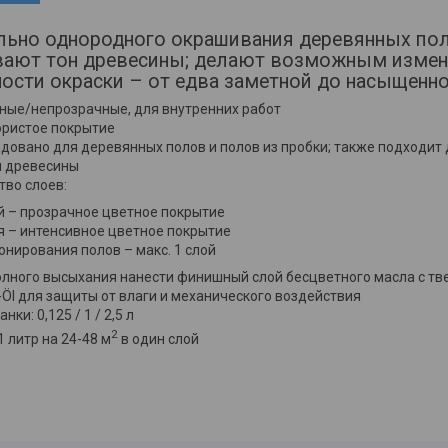
льно однородного окрашивания деревянных по
ают тон древесины; делают возможным измен
ости окраски – от едва заметной до насыщенно
ные/непрозрачные, для внутренних работ
ристое покрытие
довано для деревянных полов и полов из пробки; также подходит 
й древесины
тво слоев:
й – прозрачное цветное покрытие
я – интенсивное цветное покрытие
онирования полов – макс. 1 слой
олного высыхания нанести финишный слой бесцветного масла с т
-Öl для защиты от влаги и механического воздействия
нки: 0,125 / 1 / 2,5 л
2
1 литр на 24-48 м
в один слой