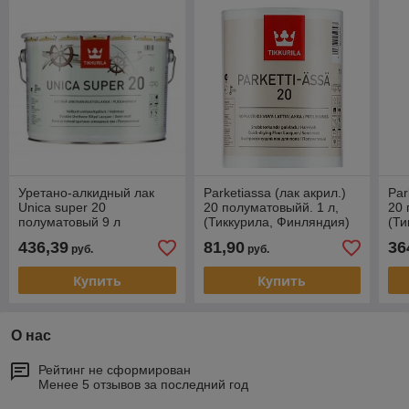
Уретано-алкидный лак
Parketiassa (лак акрил.)
Par
Unica super 20
20 полуматовыйй. 1 л,
20 
полуматовый 9 л
(Тиккурила, Финляндия)
(Ти
436,39
81,90
36
руб.
руб.
Купить
Купить
О нас
Рейтинг не сформирован
Менее 5 отзывов за последний год